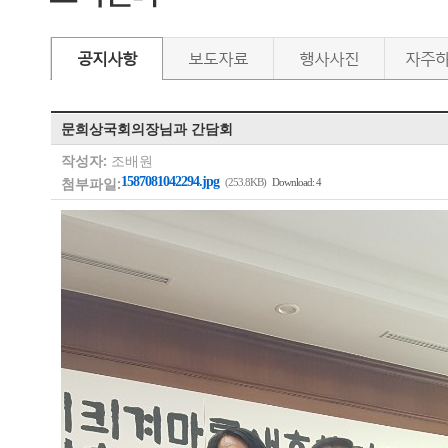
공지사항
보도자료
행사사진
자주
문희상국회의장님과 간담회
작성자:
조배원
첨부파일:
1587081042294.jpg
(253.8KB)
Download: 4