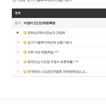
다음글
번호
공지
비영리 민간단체등록증
☞
문희상국회의장님과 간담회
4
성 미가엘복지재단에 상품기증식
3
의회 의장 체험학습~^^
2
문재인님 이인영 우원식 토론회를 ~^^
1
전국패션 소상공인연합회 조배원회장님 교...