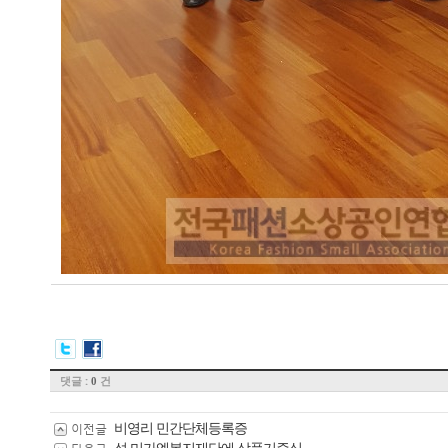
댓글 :
건
0
비영리 민간단체등록증
이전글
성 미가엘복지재단에 상품기증식