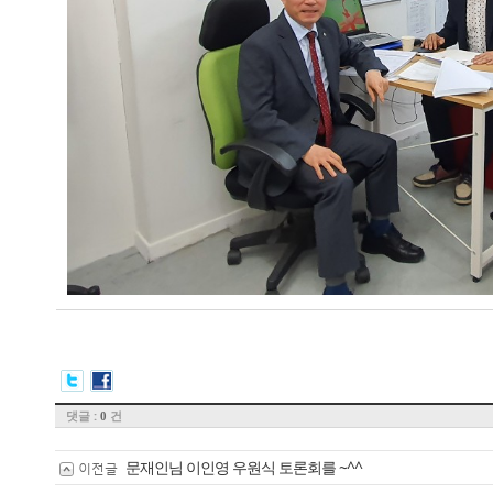
댓글 :
건
0
문재인님 이인영 우원식 토론회를 ~^^
이전글