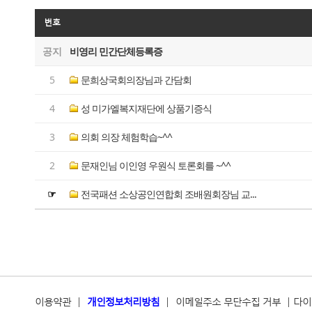
번호
공지
비영리 민간단체등록증
5
문희상국회의장님과 간담회
4
성 미가엘복지재단에 상품기증식
3
의회 의장 체험학습~^^
2
문재인님 이인영 우원식 토론회를 ~^^
☞
전국패션 소상공인연합회 조배원회장님 교...
이용약관
|
개인정보처리방침
|
이메일주소 무단수집 거부
|
다이