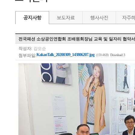
공지사항
보도자료
행사사진
자주
전국패션 소상공인연합회 조배원회장님 교육 및 일자리 협약서
작성자:
강오순
첨부파일:
KakaoTalk_20200309_143806207.jpg
(159.4KB)
Download: 3