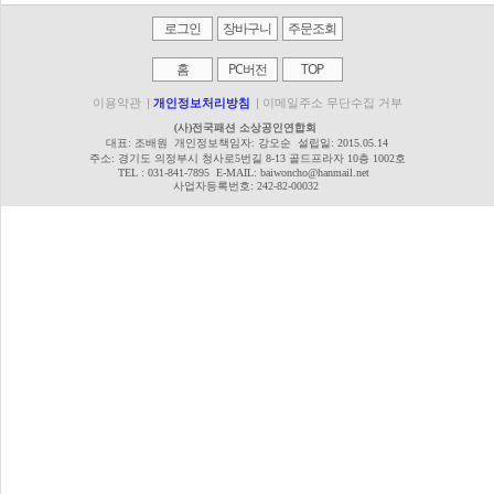
로그인
장바구니
주문조회
홈
PC버전
TOP
이용약관
|
개인정보처리방침
|
이메일주소 무단수집 거부
(사)전국패션 소상공인연합회
대표: 조배원 개인정보책임자: 강오순 설립일: 2015.05.14
주소: 경기도 의정부시 청사로5번길 8-13 골드프라자 10층 1002호
TEL : 031-841-7895 E-M
AIL: baiwoncho@hanmail.net
사업자등록번호: 242-82-00032