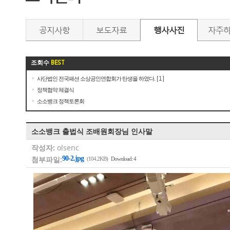
공지사항
보도자료
행사사진
자주
조회수
BEST
사단법인 전국패션 소상공인연합회가 탄생을 하였다.
[1]
정책협약 체결식
소소뱅크 정책토론회
소소뱅크 출법식 조배원회장님 인사말
작성자:
olsenc
첨부파일:
90-2.jpg
(104.2KB)
Download: 4