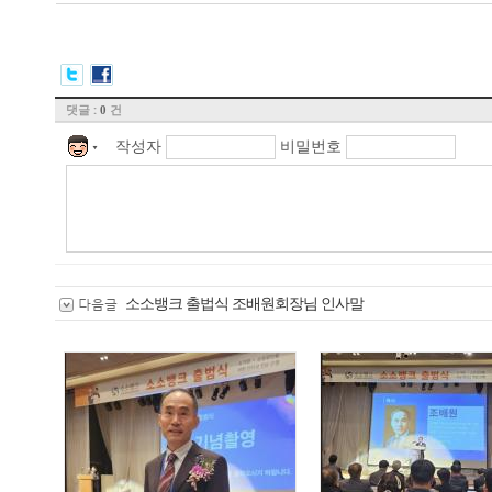
댓글 :
건
0
작성자
비밀번호
▼
소소뱅크 출법식 조배원회장님 인사말
다음글