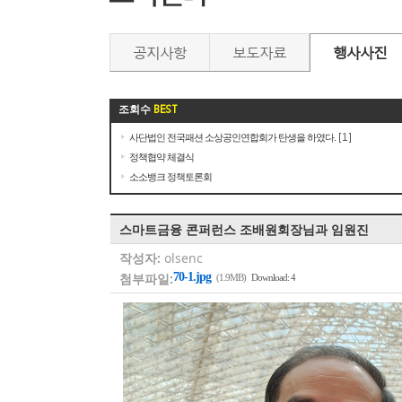
공지사항
보도자료
행사사진
조회수
BEST
사단법인 전국패션 소상공인연합회가 탄생을 하였다.
[1]
정책협약 체결식
소소뱅크 정책토론회
스마트금융 콘퍼런스 조배원회장님과 임원진
작성자:
olsenc
첨부파일:
70-1.jpg
(1.9MB)
Download: 4