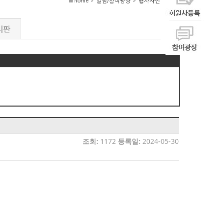
home > 알림/참여광장 >
행사사진
시판
조회:
1172
등록일:
2024-05-30