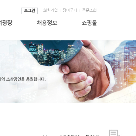
회원가입
장바구니
주문조회
로그인
여광장
채용정보
쇼핑몰