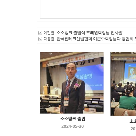
소소뱅크 출법식 조배원회장님 인사말
이전글
한국핀테크산업협회 이근주회장님과 당협회
다음글
소소뱅크 출법
소
2024-05-30
20