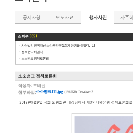
공지사항
보도자료
행사사진
자주
조회수
BEST
사단법인 전국패션 소상공인연합회가 탄생을 하였다.
[1]
정책협약 체결식
소소뱅크 정책토론회
소소뱅크 정책토론회
작성자:
조배원
첨부파일:
소소뱅크111.jpg
(139.5KB)
Download: 2
2019년9월9일 국회 의원회관 대강당에서 제3인터넷은행 정책토론회를