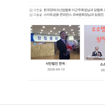
한국핀테크산업협회 이근주회장님과 당협회
이전글
스마트금융 콘퍼런스 조배원회장님과 임원진
다음글
사단법인 전국
소
1
2020-04-13
20