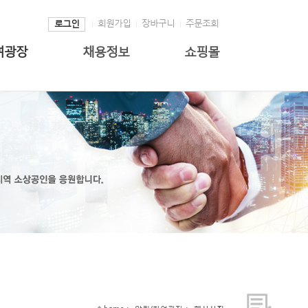
회원가입
장바구니
주문조회
로그인
여광장
채용정보
쇼핑몰