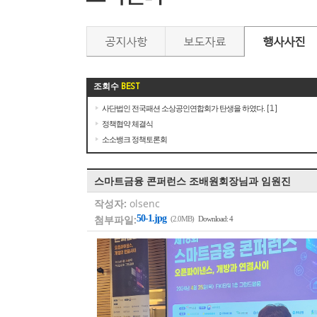
공지사항
보도자료
행사사진
조회수
BEST
사단법인 전국패션 소상공인연합회가 탄생을 하였다.
[1]
정책협약 체결식
소소뱅크 정책토론회
스마트금융 콘퍼런스 조배원회장님과 임원진
작성자:
olsenc
첨부파일:
50-1.jpg
(2.0MB)
Download: 4