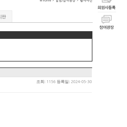
home > 알림/참여광장 >
행사사진
시판
조회:
1156
등록일:
2024-05-30