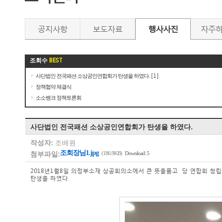
공지사항
보도자료
행사사진
자주
조회수
BEST
사단법인 전국패션 소상공인연합회가 탄생을 하였다.
[1]
정책협약 체결식
소소뱅크 정책토론회
사단법인 전국패션 소상공인연합회가 탄생을 하였다.
작성자:
조배원
첨부파일:
조회장님1.jpg
(186.9KB)
Download: 5
2018년1월8일 의정부소재 상공회의소에서 큰 뜻을품고 당 연합회 
탄생을 하였다.​