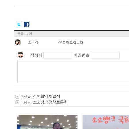
댓글 :
건
1
조아라
^^축하드립니다
작성자
비밀번호
▼
정책협약 체결식
이전글
소소뱅크 정책토론회
다음글