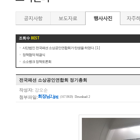
공지사항
보도자료
행사사진
자주
조회수
BEST
사단법인 전국패션 소상공인연합회가 탄생을 하였다.
[1]
정책협약 체결식
소소뱅크 정책토론회
전국패션 소상공인연합회 정기총회
작성자:
강오순
첨부파일:
회장님2.jpg
(167.8KB)
Download: 2