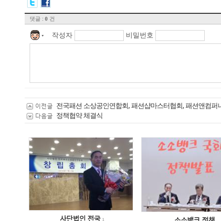
댓글 :
건
0
작성자
비밀번호
▼
전국패션 소상공인연합회, 패션샵마스터협회, 패션앤컴퍼
이전글
정책협약 체결식
다음글
사단법인 전국
소소뱅크 정책
1